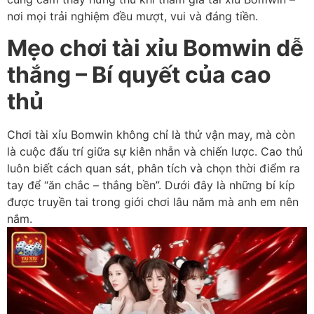
nơi mọi trải nghiệm đều mượt, vui và đáng tiền.
Mẹo chơi tài xỉu Bomwin dễ
thắng – Bí quyết của cao
thủ
Chơi tài xỉu Bomwin không chỉ là thử vận may, mà còn
là cuộc đấu trí giữa sự kiên nhẫn và chiến lược. Cao thủ
luôn biết cách quan sát, phân tích và chọn thời điểm ra
tay để “ăn chắc – thắng bền”. Dưới đây là những bí kíp
được truyền tai trong giới chơi lâu năm mà anh em nên
nắm.