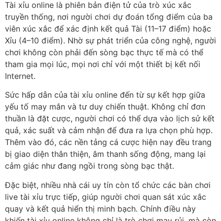
Tài xỉu online là phiên bản điện tử của trò xúc xắc
truyền thống, nơi người chơi dự đoán tổng điểm của ba
viên xúc xắc để xác định kết quả Tài (11–17 điểm) hoặc
Xỉu (4–10 điểm). Nhờ sự phát triển của công nghệ, người
chơi không còn phải đến sòng bạc thực tế mà có thể
tham gia mọi lúc, mọi nơi chỉ với một thiết bị kết nối
Internet.
Sức hấp dẫn của tài xỉu online đến từ sự kết hợp giữa
yếu tố may mắn và tư duy chiến thuật. Không chỉ đơn
thuần là đặt cược, người chơi có thể dựa vào lịch sử kết
quả, xác suất và cảm nhận để đưa ra lựa chọn phù hợp.
Thêm vào đó, các nền tảng cá cược hiện nay đều trang
bị giao diện thân thiện, âm thanh sống động, mang lại
cảm giác như đang ngồi trong sòng bạc thật.
Đặc biệt, nhiều nhà cái uy tín còn tổ chức các bàn chơi
live tài xỉu trực tiếp, giúp người chơi quan sát xúc xắc
quay và kết quả hiển thị minh bạch. Chính điều này
khiến tài xỉu online không chỉ là trò chơi may rủi, mà còn