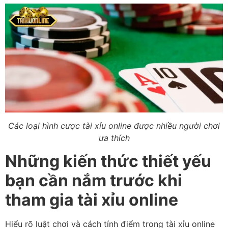
Các loại hình cược tài xỉu online được nhiều người chơi
ưa thích
Những kiến thức thiết yếu
bạn cần nắm trước khi
tham gia tài xỉu online
Hiểu rõ luật chơi và cách tính điểm trong tài xỉu online