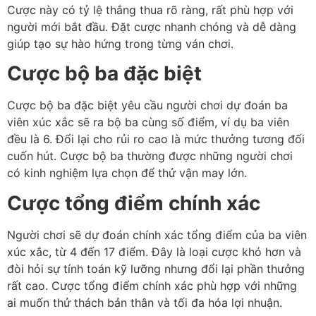
Cược này có tỷ lệ thắng thua rõ ràng, rất phù hợp với
người mới bắt đầu. Đặt cược nhanh chóng và dễ dàng
giúp tạo sự hào hứng trong từng ván chơi.
Cược bộ ba đặc biệt
Cược bộ ba đặc biệt yêu cầu người chơi dự đoán ba
viên xúc xắc sẽ ra bộ ba cùng số điểm, ví dụ ba viên
đều là 6. Đổi lại cho rủi ro cao là mức thưởng tương đối
cuốn hút. Cược bộ ba thường được những người chơi
có kinh nghiệm lựa chọn để thử vận may lớn.
Cược tổng điểm chính xác
Người chơi sẽ dự đoán chính xác tổng điểm của ba viên
xúc xắc, từ 4 đến 17 điểm. Đây là loại cược khó hơn và
đòi hỏi sự tính toán kỹ lưỡng nhưng đổi lại phần thưởng
rất cao. Cược tổng điểm chính xác phù hợp với những
ai muốn thử thách bản thân và tối đa hóa lợi nhuận.