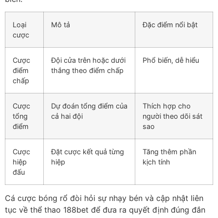
Loại
Mô tả
Đặc điểm nổi bật
cược
Cược
Đội cửa trên hoặc dưới
Phổ biến, dễ hiểu
điểm
thắng theo điểm chấp
chấp
Cược
Dự đoán tổng điểm của
Thích hợp cho
tổng
cả hai đội
người theo dõi sát
điểm
sao
Cược
Đặt cược kết quả từng
Tăng thêm phần
hiệp
hiệp
kịch tính
đấu
Cá cược bóng rổ đòi hỏi sự nhạy bén và cập nhật liên
tục về thể thao 188bet để đưa ra quyết định đúng đắn