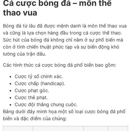
Cá cược bóng đá – môn thể
thao vua
Bóng đá từ lâu đã được mệnh danh là môn thể thao vua
và cũng là lựa chọn hàng đầu trong cá cược thể thao.
Sức hút của bóng đá không chỉ nằm ở sự phổ biến mà
còn ở tính chiến thuật phức tạp và sự biến động khó
lường của trận đấu.
Các hình thức cá cược bóng đá phổ biến bao gồm:
Cược tỷ số chính xác.
Cược chấp (handicap).
Cược phạt góc.
Cược thẻ phạt.
Cược đội thắng chung cuộc.
Bảng dưới đây minh họa một số loại cược bóng đá phổ
biến và đặc điểm của chúng: