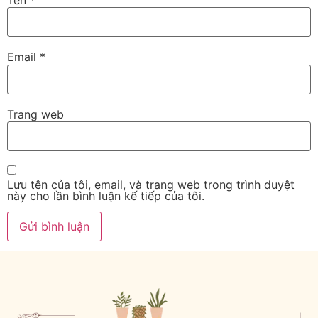
Tên
*
Email
*
Trang web
Lưu tên của tôi, email, và trang web trong trình duyệt
này cho lần bình luận kế tiếp của tôi.