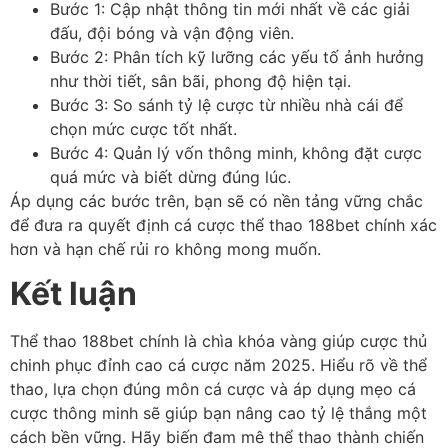
Bước 1: Cập nhật thông tin mới nhất về các giải
đấu, đội bóng và vận động viên.
Bước 2: Phân tích kỹ lưỡng các yếu tố ảnh hưởng
như thời tiết, sân bãi, phong độ hiện tại.
Bước 3: So sánh tỷ lệ cược từ nhiều nhà cái để
chọn mức cược tốt nhất.
Bước 4: Quản lý vốn thông minh, không đặt cược
quá mức và biết dừng đúng lúc.
Áp dụng các bước trên, bạn sẽ có nền tảng vững chắc
để đưa ra quyết định cá cược thể thao 188bet chính xác
hơn và hạn chế rủi ro không mong muốn.
Kết luận
Thể thao 188bet chính là chìa khóa vàng giúp cược thủ
chinh phục đỉnh cao cá cược năm 2025. Hiểu rõ về thể
thao, lựa chọn đúng môn cá cược và áp dụng mẹo cá
cược thông minh sẽ giúp bạn nâng cao tỷ lệ thắng một
cách bền vững. Hãy biến đam mê thể thao thành chiến