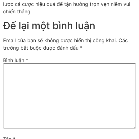
lược cá cược hiệu quả để tận hưởng trọn vẹn niềm vui
chiến thắng!
Để lại một bình luận
Email của bạn sẽ không được hiển thị công khai.
Các
trường bắt buộc được đánh dấu
*
Bình luận
*