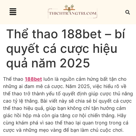
Thể thao 188bet – bí
quyết cá cược hiệu
quả năm 2025
Thể thao
188bet
luôn là nguồn cảm hứng bất tận cho
những ai đam mê cá cược. Năm 2025, việc hiểu rõ về
thể thao trở thành yếu tố quyết định giúp cược thủ nâng
cao tỷ lệ thắng. Bài viết này sẽ chia sẻ bí quyết cá cược
thể thao hiệu quả, giúp bạn không chỉ tận hưởng cảm
giác hồi hộp mà còn gia tăng cơ hội chiến thắng. Hãy
cùng khám phá vì sao thể thao lại quan trọng trong cá
cược và những mẹo vàng để bạn làm chủ cuộc chơi.