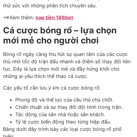
thử sức với những phân tích chuyên sâu.
==>Xem thêm:
nạp tiền 188bet
Cá cược bóng rổ – lựa chọn
mới mẻ cho người chơi
Bóng rổ ngày càng thu hút sự quan tâm của các cược
thủ nhờ tốc độ trận đấu nhanh và điểm số thay đổi liên
tục. Đây là lựa chọn mới mẻ và đầy hứng khởi cho
những ai yêu thích thể thao cá cược.
Các yếu tố cần lưu ý khi cá cược bóng rổ:
Phong độ và thể lực của cầu thủ chủ chốt.
Chiến thuật và sự thay đổi đội hình trong trận.
Tác động của sân nhà hoặc sân khách.
Tỷ lệ cược biến động theo từng hiệp đấu.
Bảng dưới đây trình bày các loại cược bóng rổ phổ
biến: