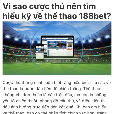
Vì sao cược thủ nên tìm
hiểu kỹ về thể thao 188bet?
Cược thủ thông minh luôn biết rằng hiểu biết sâu sắc về
thể thao là bước đầu tiên để chiến thắng. Thể thao
không chỉ đơn thuần là các trận đấu, mà còn là những
yếu tố chiến thuật, phong độ cầu thủ, và điều kiện thi
đấu ảnh hưởng trực tiếp đến kết quả. Khi bạn am hiểu
về thể thao, bạn có thể phân tích chính xác hơn, tránh