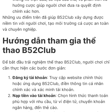
hướng cược giúp người chơi đưa ra quyết định
chính xác hơn.
Những ưu điểm trên đã giúp B52Club xây dựng được
niềm tin với người chơi, tạo môi trường cá cược an toàn
và chuyên nghiệp.
Hướng dẫn tham gia thể
thao B52Club
Để bắt đầu trải nghiệm thể thao B52Club, người chơi chỉ
cần thực hiện các bước đơn giản:
Đăng ký tài khoản
: Truy cập website chính thức
hoặc ứng dụng B52Club, điền thông tin cá nhân
chính xác và xác minh tài khoản.
Nạp tiền vào tài khoản
: Chọn hình thức thanh toán
phù hợp với nhu cầu, từ ví điện tử, chuyển khoản
ngân hàng, đến thẻ cào.