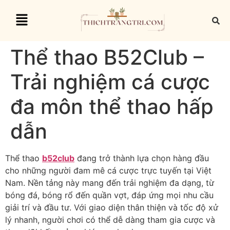
Thể thao B52Club –
Trải nghiệm cá cược
đa môn thể thao hấp
dẫn
Thể thao
b52club
đang trở thành lựa chọn hàng đầu
cho những người đam mê cá cược trực tuyến tại Việt
Nam. Nền tảng này mang đến trải nghiệm đa dạng, từ
bóng đá, bóng rổ đến quần vợt, đáp ứng mọi nhu cầu
giải trí và đầu tư. Với giao diện thân thiện và tốc độ xử
lý nhanh, người chơi có thể dễ dàng tham gia cược và