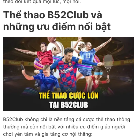
theo dõi kết quả mọi lúc, mọi nơi.
Thể thao B52Club và
những ưu điểm nổi bật
B52Club không chỉ là nền tảng cá cược thể thao thông
thường mà còn nổi bật với nhiều ưu điểm giúp người
chơi yên tâm và gia tăng cơ hội thắng: