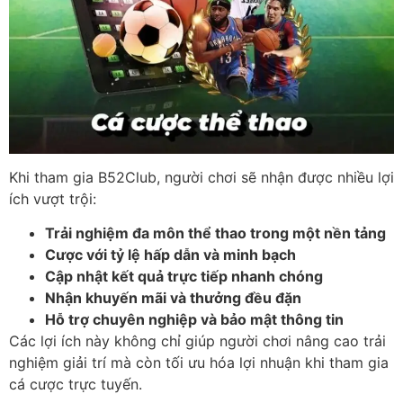
Khi tham gia B52Club, người chơi sẽ nhận được nhiều lợi
ích vượt trội:
Trải nghiệm đa môn thể thao trong một nền tảng
Cược với tỷ lệ hấp dẫn và minh bạch
Cập nhật kết quả trực tiếp nhanh chóng
Nhận khuyến mãi và thưởng đều đặn
Hỗ trợ chuyên nghiệp và bảo mật thông tin
Các lợi ích này không chỉ giúp người chơi nâng cao trải
nghiệm giải trí mà còn tối ưu hóa lợi nhuận khi tham gia
cá cược trực tuyến.