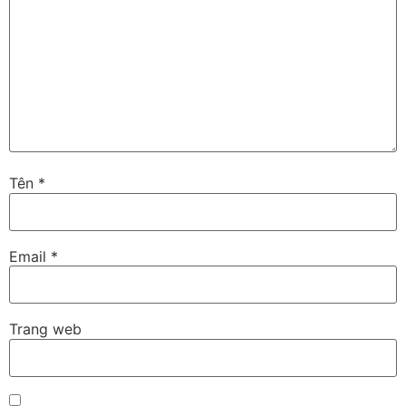
Tên
*
Email
*
Trang web