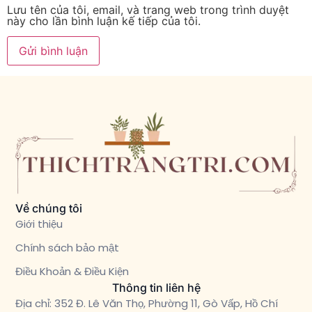
Lưu tên của tôi, email, và trang web trong trình duyệt
này cho lần bình luận kế tiếp của tôi.
Về chúng tôi
Giới thiệu
Chính sách bảo mật
Điều Khoản & Điều Kiện
Thông tin liên hệ
Địa chỉ: 352 Đ. Lê Văn Thọ, Phường 11, Gò Vấp, Hồ Chí