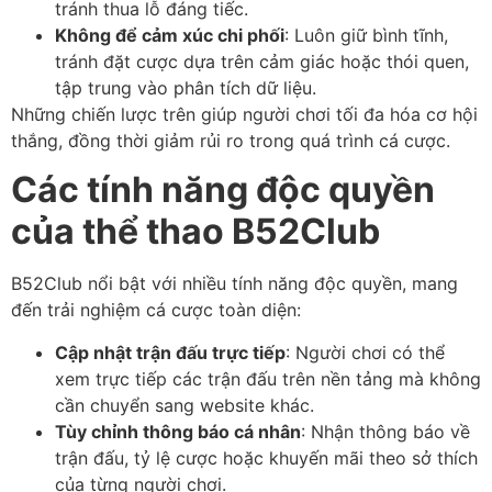
tránh thua lỗ đáng tiếc.
Không để cảm xúc chi phối
: Luôn giữ bình tĩnh,
tránh đặt cược dựa trên cảm giác hoặc thói quen,
tập trung vào phân tích dữ liệu.
Những chiến lược trên giúp người chơi tối đa hóa cơ hội
thắng, đồng thời giảm rủi ro trong quá trình cá cược.
Các tính năng độc quyền
của thể thao B52Club
B52Club nổi bật với nhiều tính năng độc quyền, mang
đến trải nghiệm cá cược toàn diện:
Cập nhật trận đấu trực tiếp
: Người chơi có thể
xem trực tiếp các trận đấu trên nền tảng mà không
cần chuyển sang website khác.
Tùy chỉnh thông báo cá nhân
: Nhận thông báo về
trận đấu, tỷ lệ cược hoặc khuyến mãi theo sở thích
của từng người chơi.