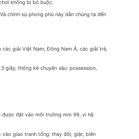
 chơi không bị bó buộc.
. Và chính sự phong phú này dẫn chúng ta đến
 các giải Việt Nam, Đông Nam Á, các giải trẻ,
3 giây, thống kê chuyên sâu: possession,
i được đặt vào môi trường mm 99, vì hệ
o giao tranh tổng: thay đổi, giật, biến