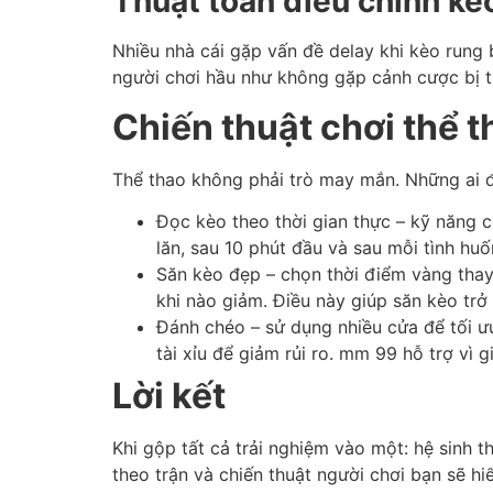
Thuật toán điều chỉnh kè
Nhiều nhà cái gặp vấn đề delay khi kèo rung
người chơi hầu như không gặp cảnh cược bị t
Chiến thuật chơi thể 
Thể thao không phải trò may mắn. Những ai đi
Đọc kèo theo thời gian thực – kỹ năng c
lăn, sau 10 phút đầu và sau mỗi tình hu
Săn kèo đẹp – chọn thời điểm vàng thay v
khi nào giảm. Điều này giúp săn kèo trở
Đánh chéo – sử dụng nhiều cửa để tối ưu
tài xỉu để giảm rủi ro. mm 99 hỗ trợ vì 
Lời kết
Khi gộp tất cả trải nghiệm vào một: hệ sinh t
theo trận và chiến thuật người chơi bạn sẽ hi