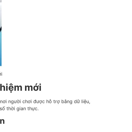
i
ghiệm mới
nơi người chơi được hỗ trợ bằng dữ liệu,
ố thời gian thực.
an