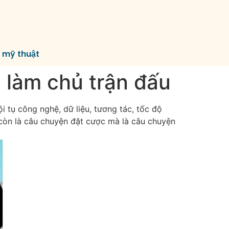
í mỹ thuật
 làm chủ trận đấu
i tụ công nghệ, dữ liệu, tương tác, tốc độ
g còn là câu chuyện đặt cược mà là câu chuyện