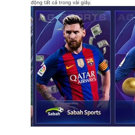
động tất cả trong vài giây.