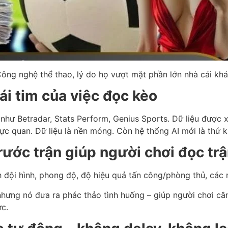
ông nghệ thể thao, lý do họ vượt mặt phần lớn nhà cái kh
rái tim của việc đọc kèo
 như Betradar, Stats Perform, Genius Sports. Dữ liệu được 
rực quan. Dữ liệu là nền móng. Còn hệ thống AI mới là thứ 
rước trận giúp người chơi đọc tr
 đội hình, phong độ, độ hiệu quả tấn công/phòng thủ, các 
nhưng nó đưa ra phác thảo tình huống – giúp người chơi câ
ực.