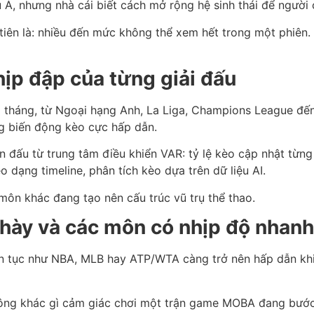
u Á, nhưng nhà cái biết cách mở rộng hệ sinh thái để người
 tiên là: nhiều đến mức không thể xem hết trong một phiên
ịp đập của từng giải đấu
 tháng, từ Ngoại hạng Anh, La Liga, Champions League đến
ưng biến động kèo cực hấp dẫn.
đấu từ trung tâm điều khiển VAR: tỷ lệ kèo cập nhật từng 
o dạng timeline, phân tích kèo dựa trên dữ liệu AI.
môn khác đang tạo nên cấu trúc vũ trụ thể thao.
chày và các môn có nhịp độ nhanh
ên tục như NBA, MLB hay ATP/WTA càng trở nên hấp dẫn kh
ông khác gì cảm giác chơi một trận game MOBA đang bước và