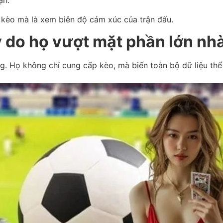
ận.
 kèo mà là xem biên độ cảm xúc của trận đấu.
ý do họ vượt mặt phần lớn nh
. Họ không chỉ cung cấp kèo, mà biến toàn bộ dữ liệu thể 