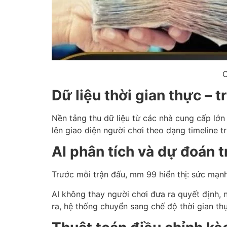
C
Dữ liệu thời gian thực – t
Nền tảng thu dữ liệu từ các nhà cung cấp lớn
lên giao diện người chơi theo dạng timeline t
AI phân tích và dự đoán t
Trước mỗi trận đấu, mm 99 hiển thị: sức mạnh
AI không thay người chơi đưa ra quyết định, 
ra, hệ thống chuyển sang chế độ thời gian th