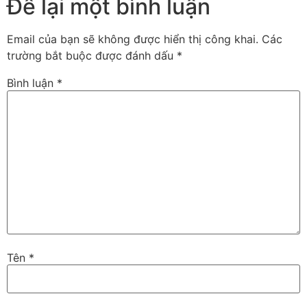
Để lại một bình luận
Email của bạn sẽ không được hiển thị công khai.
Các
trường bắt buộc được đánh dấu
*
Bình luận
*
Tên
*