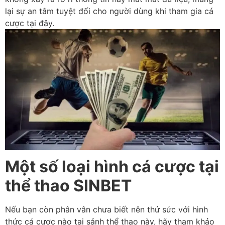
lại sự an tâm tuyệt đối cho người dùng khi tham gia cá
cược tại đây.
Một số loại hình cá cược tại
thể thao SINBET
Nếu bạn còn phân vân chưa biết nên thử sức với hình
thức cá cược nào tại sảnh thể thao này, hãy tham khảo