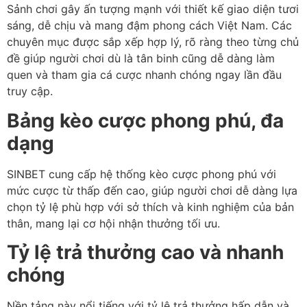
Sảnh chơi gây ấn tượng mạnh với thiết kế giao diện tươi
sáng, dễ chịu và mang đậm phong cách Việt Nam. Các
chuyên mục được sắp xếp hợp lý, rõ ràng theo từng chủ
đề giúp người chơi dù là tân binh cũng dễ dàng làm
quen và tham gia cá cược nhanh chóng ngay lần đầu
truy cập.
Bảng kèo cược phong phú, đa
dạng
SINBET cung cấp hệ thống kèo cược phong phú với
mức cược từ thấp đến cao, giúp người chơi dễ dàng lựa
chọn tỷ lệ phù hợp với sở thích và kinh nghiệm của bản
thân, mang lại cơ hội nhận thưởng tối ưu.
Tỷ lệ trả thưởng cao và nhanh
chóng
Nền tảng này nổi tiếng với tỷ lệ trả thưởng hấp dẫn và