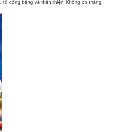
 tố công bằng và thân thiện. Không có thắng