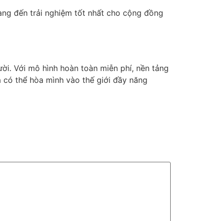
mang đến trải nghiệm tốt nhất cho cộng đồng
ời. Với mô hình hoàn toàn miễn phí, nền tảng
là có thể hòa mình vào thế giới đầy năng