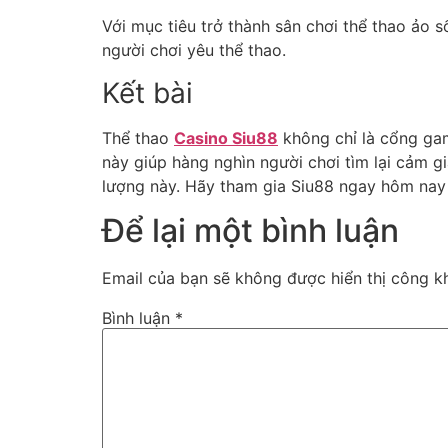
Với mục tiêu trở thành sân chơi thể thao ảo 
người chơi yêu thể thao.
Kết bài
Thể thao
Casino Siu88
không chỉ là cổng gam
này giúp hàng nghìn người chơi tìm lại cảm gi
lượng này. Hãy tham gia Siu88 ngay hôm nay đ
Để lại một bình luận
Email của bạn sẽ không được hiển thị công kh
Bình luận
*