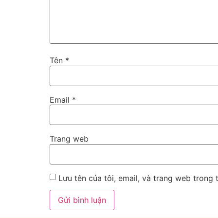
Tên
*
Email
*
Trang web
Lưu tên của tôi, email, và trang web trong t