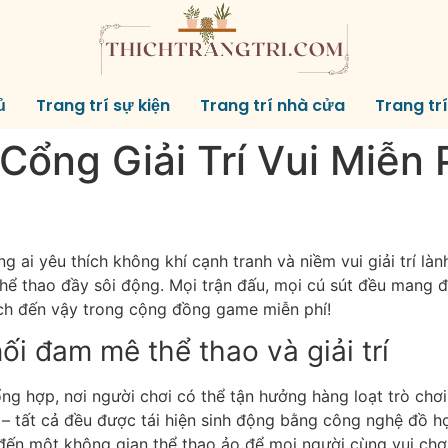
ủ
Trang trí sự kiện
Trang trí nhà cửa
Trang tr
Cổng Giải Trí Vui Miễn
 ai yêu thích không khí cạnh tranh và niềm vui giải trí làn
thể thao đầy sôi động. Mọi trận đấu, mọi cú sút đều mang
ích đến vậy trong cộng đồng game miễn phí!
ối đam mê thể thao và giải trí
ổng hợp, nơi người chơi có thể tận hưởng hàng loạt trò ch
 – tất cả đều được tái hiện sinh động bằng công nghệ đồ h
đến một không gian thể thao ảo để mọi người cùng vui chơi