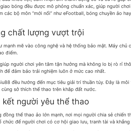
giao bóng đều được mô phỏng chuẩn xác, giúp người chơi r
ệm các bộ môn “mới nổi” như eFootball, bóng chuyền ảo hay
g chất lượng vượt trội
 tư mạnh mẽ vào công nghệ và hệ thống bảo mật. Máy chủ 
ao điểm.
iúp người chơi yên tâm tận hưởng mà không lo bị rò rỉ thô
h để đảm bảo trải nghiệm luôn ở mức cao nhất.
n Siu88 đều hướng đến mục tiêu giải trí thuần túy. Đây là mô
 cùng sở thích thể thao trên khắp đất nước.
 kết người yêu thể thao
g đồng thể thao ảo lớn mạnh, nơi mọi người chia sẻ chiến 
 chức để người chơi có cơ hội giao lưu, tranh tài và khẳng