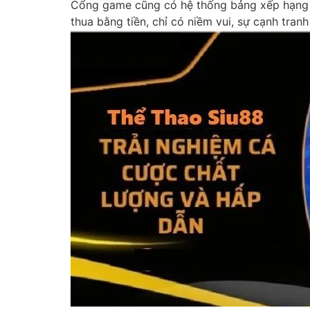
Cổng game cũng có hệ thống bảng xếp hạng h
thua bằng tiền, chỉ có niềm vui, sự cạnh tran