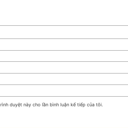
rình duyệt này cho lần bình luận kế tiếp của tôi.