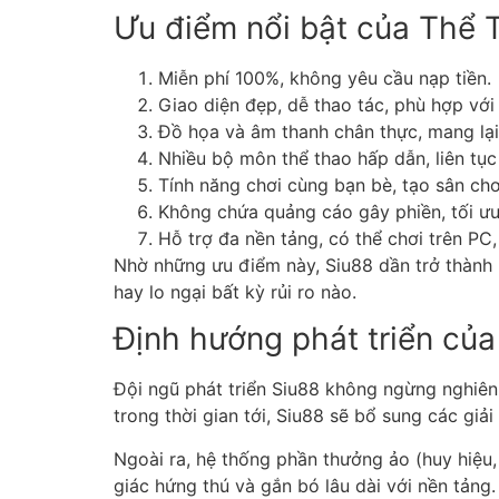
Ưu điểm nổi bật của Thể 
Miễn phí 100%, không yêu cầu nạp tiền.
Giao diện đẹp, dễ thao tác, phù hợp với 
Đồ họa và âm thanh chân thực, mang lại 
Nhiều bộ môn thể thao hấp dẫn, liên tục
Tính năng chơi cùng bạn bè, tạo sân chơ
Không chứa quảng cáo gây phiền, tối ưu
Hỗ trợ đa nền tảng, có thể chơi trên PC,
Nhờ những ưu điểm này, Siu88 dần trở thành 
hay lo ngại bất kỳ rủi ro nào.
Định hướng phát triển của
Đội ngũ phát triển Siu88 không ngừng nghiên 
trong thời gian tới, Siu88 sẽ bổ sung các giải
Ngoài ra, hệ thống phần thưởng ảo (huy hiệu,
giác hứng thú và gắn bó lâu dài với nền tảng.