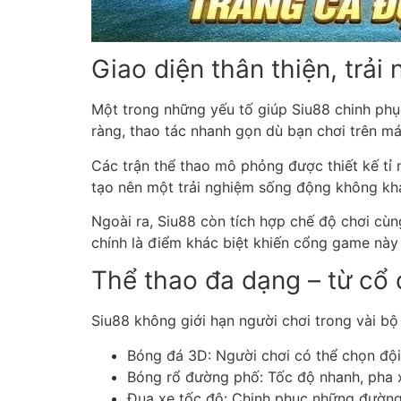
Giao diện thân thiện, trả
Một trong những yếu tố giúp Siu88 chinh phục
ràng, thao tác nhanh gọn dù bạn chơi trên máy
Các trận thể thao mô phỏng được thiết kế tỉ
tạo nên một trải nghiệm sống động không khác
Ngoài ra, Siu88 còn tích hợp chế độ chơi cùn
chính là điểm khác biệt khiến cổng game này
Thể thao đa dạng – từ cổ 
Siu88 không giới hạn người chơi trong vài bộ
Bóng đá 3D: Người chơi có thể chọn đội 
Bóng rổ đường phố: Tốc độ nhanh, pha x
Đua xe tốc độ: Chinh phục những đường 