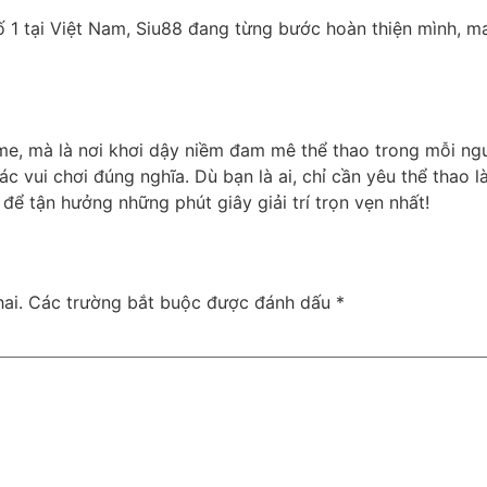
số 1 tại Việt Nam, Siu88 đang từng bước hoàn thiện mình, 
e, mà là nơi khơi dậy niềm đam mê thể thao trong mỗi ngư
ác vui chơi đúng nghĩa. Dù bạn là ai, chỉ cần yêu thể thao 
ể tận hưởng những phút giây giải trí trọn vẹn nhất!
ai.
Các trường bắt buộc được đánh dấu
*