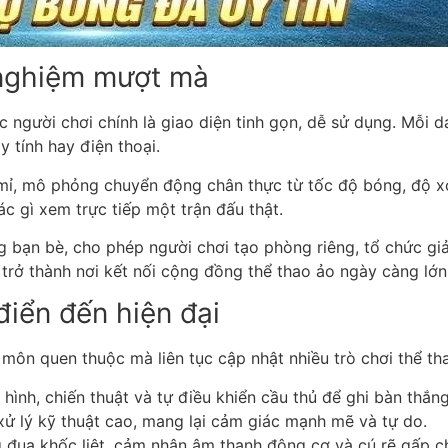
i nghiệm mượt mà
 người chơi chính là giao diện tinh gọn, dễ sử dụng. Mỗi 
 tính hay điện thoại.
 mỉ, mô phỏng chuyển động chân thực từ tốc độ bóng, độ x
 gì xem trực tiếp một trận đấu thật.
g bạn bè, cho phép người chơi tạo phòng riêng, tổ chức gi
 trở thành nơi kết nối cộng đồng thể thao ảo ngày càng lớ
điển đến hiện đại
 môn quen thuộc mà liên tục cập nhật nhiều trò chơi thể tha
hình, chiến thuật và tự điều khiển cầu thủ để ghi bàn thắng
ử lý kỹ thuật cao, mang lại cảm giác mạnh mẽ và tự do.
đua khốc liệt, cảm nhận âm thanh động cơ và cú rẽ gấp ch