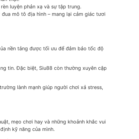
èn luyện phản xạ và sự tập trung.
 đua mô tô địa hình – mang lại cảm giác tươi
của nền tảng được tối ưu để đảm bảo tốc độ
ng tin. Đặc biệt, Siu88 còn thường xuyên cập
i trường lành mạnh giúp người chơi xả stress,
thuật, mẹo chơi hay và những khoảnh khắc vui
 định kỹ năng của mình.