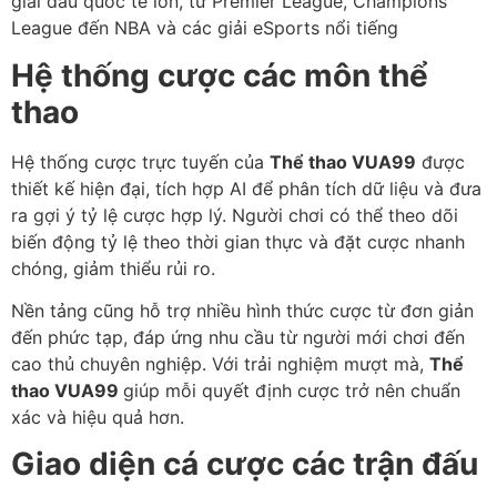
giải đấu quốc tế lớn, từ Premier League, Champions
League đến NBA và các giải eSports nổi tiếng
Hệ thống cược các môn thể
thao
Hệ thống cược trực tuyến của
Thể thao VUA99
được
thiết kế hiện đại, tích hợp AI để phân tích dữ liệu và đưa
ra gợi ý tỷ lệ cược hợp lý. Người chơi có thể theo dõi
biến động tỷ lệ theo thời gian thực và đặt cược nhanh
chóng, giảm thiểu rủi ro.
Nền tảng cũng hỗ trợ nhiều hình thức cược từ đơn giản
đến phức tạp, đáp ứng nhu cầu từ người mới chơi đến
cao thủ chuyên nghiệp. Với trải nghiệm mượt mà,
Thể
thao VUA99
giúp mỗi quyết định cược trở nên chuẩn
xác và hiệu quả hơn.
Giao diện cá cược các trận đấu