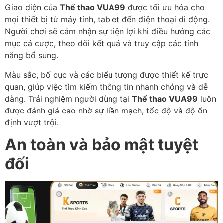
Giao diện của
Thể thao VUA99
được tối ưu hóa cho
mọi thiết bị từ máy tính, tablet đến điện thoại di động.
Người chơi sẽ cảm nhận sự tiện lợi khi điều hướng các
mục cá cược, theo dõi kết quả và truy cập các tính
năng bổ sung.
Màu sắc, bố cục và các biểu tượng được thiết kế trực
quan, giúp việc tìm kiếm thông tin nhanh chóng và dễ
dàng. Trải nghiệm người dùng tại
Thể thao VUA99
luôn
được đánh giá cao nhờ sự liền mạch, tốc độ và độ ổn
định vượt trội.
An toàn và bảo mật tuyệt
đối