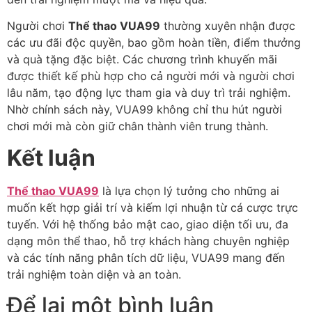
Người chơi
Thể thao VUA99
thường xuyên nhận được
các ưu đãi độc quyền, bao gồm hoàn tiền, điểm thưởng
và quà tặng đặc biệt. Các chương trình khuyến mãi
được thiết kế phù hợp cho cả người mới và người chơi
lâu năm, tạo động lực tham gia và duy trì trải nghiệm.
Nhờ chính sách này, VUA99 không chỉ thu hút người
chơi mới mà còn giữ chân thành viên trung thành.
Kết luận
Thể thao VUA99
là lựa chọn lý tưởng cho những ai
muốn kết hợp giải trí và kiếm lợi nhuận từ cá cược trực
tuyến. Với hệ thống bảo mật cao, giao diện tối ưu, đa
dạng môn thể thao, hỗ trợ khách hàng chuyên nghiệp
và các tính năng phân tích dữ liệu, VUA99 mang đến
trải nghiệm toàn diện và an toàn.
Để lại một bình luận