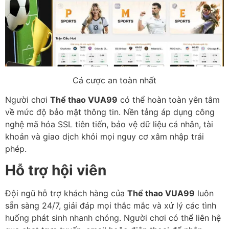
Cá cược an toàn nhất
Người chơi
Thể thao VUA99
có thể hoàn toàn yên tâm
về mức độ bảo mật thông tin. Nền tảng áp dụng công
nghệ mã hóa SSL tiên tiến, bảo vệ dữ liệu cá nhân, tài
khoản và giao dịch khỏi mọi nguy cơ xâm nhập trái
phép.
Hỗ trợ hội viên
Đội ngũ hỗ trợ khách hàng của
Thể thao VUA99
luôn
sẵn sàng 24/7, giải đáp mọi thắc mắc và xử lý các tình
huống phát sinh nhanh chóng. Người chơi có thể liên hệ