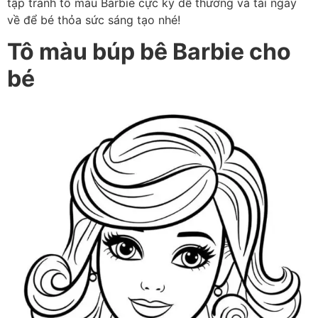
tập tranh tô màu Barbie cực kỳ dễ thương và tải ngay
về để bé thỏa sức sáng tạo nhé!
Tô màu búp bê Barbie cho
bé