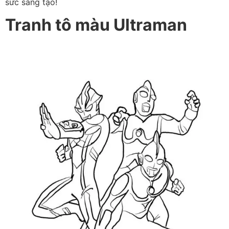
sức sáng tạo!
Tranh tô màu Ultraman