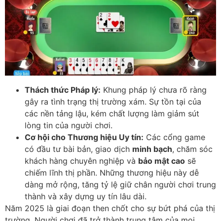
Thách thức Pháp lý:
Khung pháp lý chưa rõ ràng
gây ra tình trạng thị trường xám. Sự tồn tại của
các nền tảng lậu, kém chất lượng làm giảm sút
lòng tin của người chơi.
Cơ hội cho Thương hiệu Uy tín:
Các cổng game
có đầu tư bài bản, giao dịch
minh bạch
, chăm sóc
khách hàng chuyên nghiệp và
bảo mật cao
sẽ
chiếm lĩnh thị phần. Những thương hiệu này dễ
dàng mở rộng, tăng tỷ lệ giữ chân người chơi trung
thành và xây dựng uy tín lâu dài.
Năm 2025 là giai đoạn then chốt cho sự bứt phá của thị
trường. Người chơi đã trở thành trung tâm của mọi