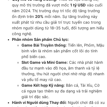
quy mô thị trường đã vượt mốc
1 tỷ USD
vào cuối
năm 2024. Thị trường duy trì tốc độ tăng trưởng
ổn định trên
20%
mỗi năm. Sự tăng trưởng này
xuất phát từ nhu cầu giải trí trực tuyến cao trong
nhóm người dùng từ 18–35 tuổi, đối tượng am hiểu
công nghệ.
Phân nhóm Sản phẩm Chủ lực:
Game Bài Truyền thống:
Tiến lên, Phỏm, Mậu
binh vẫn là nhóm sản phẩm cốt lõi do tính
phổ biến cao.
Slot Game và Mini Game:
Các nhà phát hành
đầu tư mạnh vào đồ họa, âm thanh và tỷ lệ
thưởng, thu hút người chơi nhờ nhịp độ nhanh
và yếu tố may rủi cao.
Game Kết hợp Kỹ năng:
Bắn cá, Tài Xỉu, Cờ
cá ngựa tạo thêm sự đa dạng và trải nghiệm
giải trí đặc sắc.
Hành vi Người dùng Thay đổi:
Người chơi đã có xu