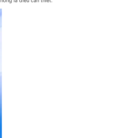
hống là điều cần thiết.