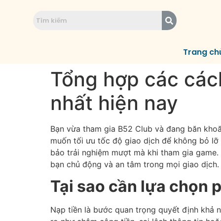
Trang ch
Tổng hợp các các
nhất hiện nay
Bạn vừa tham gia B52 Club và đang băn khoăn
muốn tối ưu tốc độ giao dịch để không bỏ lỡ
bảo trải nghiệm mượt mà khi tham gia game. 
bạn chủ động và an tâm trong mọi giao dịch.
Tại sao cần lựa chọn 
Nạp tiền là bước quan trọng quyết định khả n