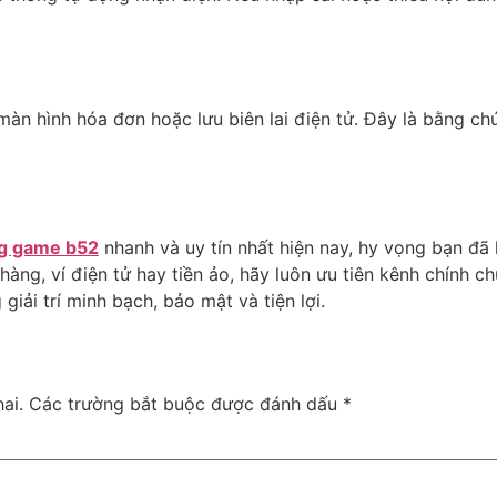
 màn hình hóa đơn hoặc lưu biên lai điện tử. Đây là bằng c
ng game b52
nhanh và uy tín nhất hiện nay, hy vọng bạn đã
àng, ví điện tử hay tiền ảo, hãy luôn ưu tiên kênh chính 
iải trí minh bạch, bảo mật và tiện lợi.
ai.
Các trường bắt buộc được đánh dấu
*