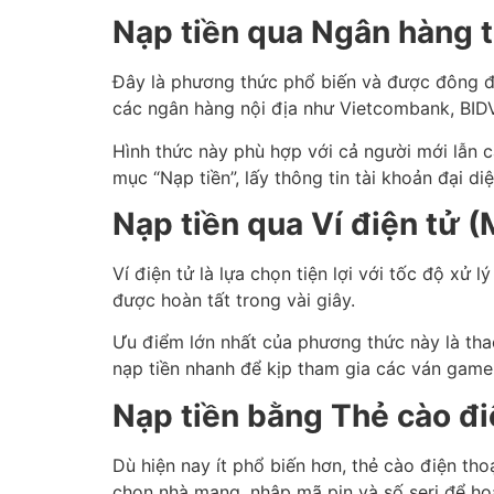
Nạp tiền qua Ngân hàng t
Đây là phương thức phổ biến và được đông đả
các ngân hàng nội địa như Vietcombank, BID
Hình thức này phù hợp với cả người mới lẫn 
mục “Nạp tiền”, lấy thông tin tài khoản đại d
Nạp tiền qua Ví điện tử (
Ví điện tử là lựa chọn tiện lợi với tốc độ xử
được hoàn tất trong vài giây.
Ưu điểm lớn nhất của phương thức này là tha
nạp tiền nhanh để kịp tham gia các ván game
Nạp tiền bằng Thẻ cào đi
Dù hiện nay ít phổ biến hơn, thẻ cào điện th
chọn nhà mạng, nhập mã pin và số seri để hoà