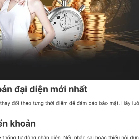
oản đại diện mới nhất
 thay đổi theo từng thời điểm để đảm bảo bảo mật. Hãy luôn
ển khoản
ệ thống tự động nhận diện. Nếu nhập sai hoặc thiếu nội du