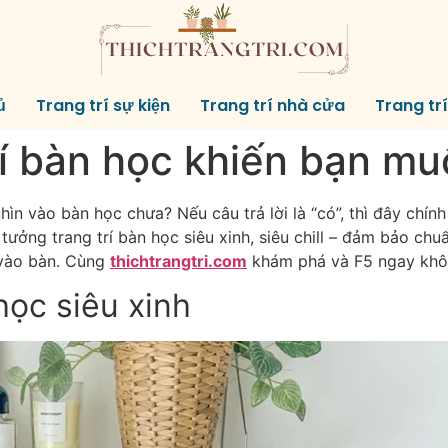
ủ
Trang trí sự kiện
Trang trí nhà cửa
Trang tr
í bàn học khiến bạn mu
ìn vào bàn học chưa? Nếu câu trả lời là “có”, thì đây chín
tưởng trang trí bàn học siêu xinh, siêu chill – đảm bảo ch
 vào bàn. Cùng
thichtrangtri.com
khám phá và F5 ngay khôn
học siêu xinh