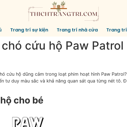
ủ
Trang trí sự kiện
Trang trí nhà cửa
Trang tr
 chó cứu hộ Paw Patrol
hó cứu hộ dũng cảm trong loạt phim hoạt hình Paw Patrol
iển tư duy màu sắc và khả năng quan sát qua từng nét tô. 
 hộ cho bé