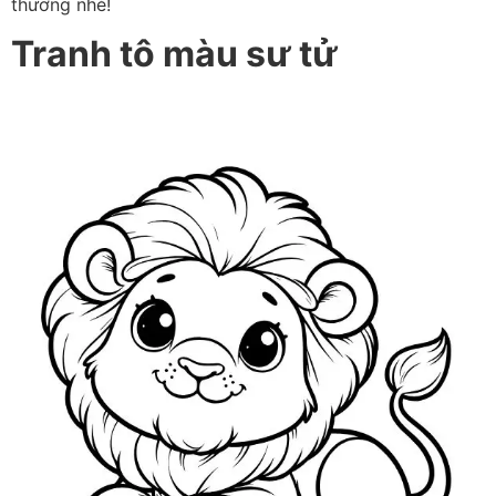
thương nhé!
Tranh tô màu sư tử