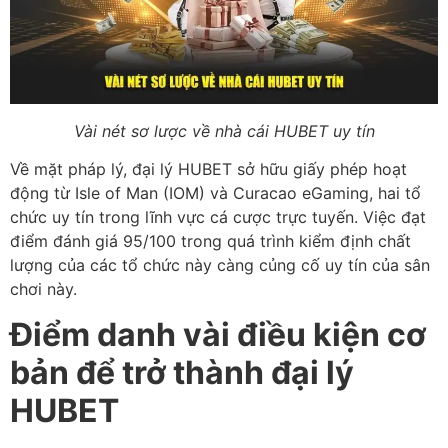
Vài nét sơ lược về nhà cái HUBET uy tín
Về mặt pháp lý, đại lý HUBET sở hữu giấy phép hoạt
động từ Isle of Man (IOM) và Curacao eGaming, hai tổ
chức uy tín trong lĩnh vực cá cược trực tuyến. Việc đạt
điểm đánh giá 95/100 trong quá trình kiểm định chất
lượng của các tổ chức này càng củng cố uy tín của sân
chơi này.
Điểm danh vài điều kiện cơ
bản để trở thành đại lý
HUBET