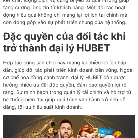
kết chất lượng dịch vụ cũng là yếu tố quan trọng giúp
tăng cường lòng tin từ khách hàng. Một đối tác hoạt
động hiệu quả không chỉ mang lại lợi ích tài chính mà
còn đóng góp vào sự phát triển chung của hệ thống.
Đặc quyền của đối tác khi
trở thành đại lý HUBET
Hợp tác cùng sân chơi này mang lại nhiều lợi ích hấp
dẫn, giúp đối tác phát triển kinh doanh bền vững. Ngoài
cơ chế hoa hồng cạnh tranh, đại lý HUBET còn được
hưởng nhiều ưu đãi độc quyền, đảm bảo quyền lợi rõ
ràng. Sự minh bạch trong quản lý tài chính và hỗ trợ từ
hệ thống hiện đại giúp quá trình vận hành trở nên dễ
dàng, tối ưu hiệu suất kinh doanh.