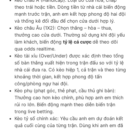
Kèo châu Á (Handicap): Loại bỏ cửa hòa, chấp
theo trái hoặc tiền. Dòng tiền từ nhà cái biến động
mạnh trước trận, anh em kết hợp phong độ hai đội
và thống kê đối đầu để chọn cửa dưới hợp lý.
Kèo châu Âu (1X2): Chọn thắng – hòa – thua,
thưởng cao cửa dưới. Thường sử dụng khi đội yếu
làm khách, biến động
tỷ lệ cá cược
dễ theo dõi
qua odds realtime.
Kèo tài xỉu (Over/Under) được xác định theo tổng
số bàn thắng xuất hiện trong trận đấu so với tỷ lệ
nhà cái đưa ra. Có kèo hiệp 1, cả trận và theo từng
khoảng thời gian, kết hợp phong độ tấn
công/phòng ngự hai đội.
Kèo phụ (phạt góc, thẻ phạt, cầu thủ ghi bàn):
Thưởng cao hơn kèo chính, phù hợp anh em thích
rủi ro lớn. Biến động mạnh theo diễn biến trận
trong live betting.
Kèo tỷ số chính xác: Yêu cầu anh em dự đoán kết
quả cuối cùng của từng trận. Dùng khi anh em đã