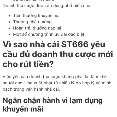
Doanh thu cược được áp dụng phổ biến cho:
Tiền thưởng khuyến mãi
Thưởng chào mừng
Hoàn trả, thưởng nạp lại
Một số chương trình ưu đãi đặc biệt
Vì sao nhà cái ST666 yêu
cầu đủ doanh thu cược mới
cho rút tiền?
Việc yêu cầu doanh thu cược không phải là “làm khó
người chơi” mà xuất phát từ nhiều lý do hợp lý và minh
bạch trong vận hành nhà cái.
Ngăn chặn hành vi lạm dụng
khuyến mãi