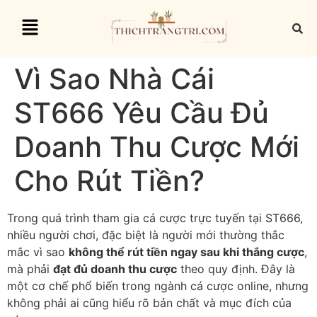
Vì Sao Nhà Cái
ST666 Yêu Cầu Đủ
Doanh Thu Cược Mới
Cho Rút Tiền?
Trong quá trình tham gia cá cược trực tuyến tại ST666,
nhiều người chơi, đặc biệt là người mới thường thắc
mắc vì sao
không thể rút tiền ngay sau khi thắng cược
,
mà phải
đạt đủ doanh thu cược
theo quy định. Đây là
một cơ chế phổ biến trong ngành cá cược online, nhưng
không phải ai cũng hiểu rõ bản chất và mục đích của