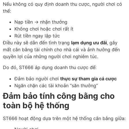
Nếu không có quy định doanh thu cược, người chơi có
thể:
Nạp tiền → nhận thưởng
Không chơi hoặc chơi rất ít
Rút tiền ngay lập tức
Điều này sẽ dẫn đến tình trạng
lạm dụng ưu đãi
, gây
mất cân bằng tài chính cho nhà cái và ảnh hưởng đến
quyền lợi của những người chơi nghiêm túc.
Do đó, ST666 áp dụng doanh thu cược để:
Đảm bảo người chơi
thực sự tham gia cá cược
Ngăn chặn các tài khoản “săn thưởng”
Đảm bảo tính công bằng cho
toàn bộ hệ thống
ST666 hoạt động dựa trên một hệ thống cân bằng giữa: