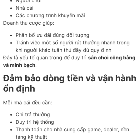
Người chơi
Nhà cái
Các chương trình khuyến mãi
Doanh thu cược giúp:
Phân bổ ưu đãi đúng đối tượng
Tránh việc một số người rút thưởng nhanh trong
khi người khác tuân thủ đầy đủ quy định
Đây là yếu tố quan trọng để duy trì
sân chơi công bằng
và minh bạch
.
Đảm bảo dòng tiền và vận hành
ổn định
Mỗi nhà cái đều cần:
Chi trả thưởng
Duy trì hệ thống
Thanh toán cho nhà cung cấp game, dealer, nền
tảng kỹ thuật