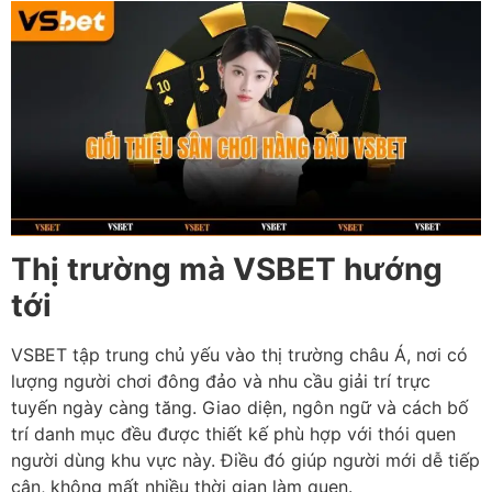
Thị trường mà VSBET hướng
tới
VSBET tập trung chủ yếu vào thị trường châu Á, nơi có
lượng người chơi đông đảo và nhu cầu giải trí trực
tuyến ngày càng tăng. Giao diện, ngôn ngữ và cách bố
trí danh mục đều được thiết kế phù hợp với thói quen
người dùng khu vực này. Điều đó giúp người mới dễ tiếp
cận, không mất nhiều thời gian làm quen.