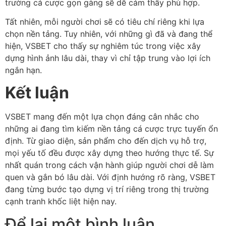
trường cá cược gọn gàng sẽ dễ cảm thấy phù hợp.
Tất nhiên, mỗi người chơi sẽ có tiêu chí riêng khi lựa
chọn nền tảng. Tuy nhiên, với những gì đã và đang thể
hiện, VSBET cho thấy sự nghiêm túc trong việc xây
dựng hình ảnh lâu dài, thay vì chỉ tập trung vào lợi ích
ngắn hạn.
Kết luận
VSBET mang đến một lựa chọn đáng cân nhắc cho
những ai đang tìm kiếm nền tảng cá cược trực tuyến ổn
định. Từ giao diện, sản phẩm cho đến dịch vụ hỗ trợ,
mọi yếu tố đều được xây dựng theo hướng thực tế. Sự
nhất quán trong cách vận hành giúp người chơi dễ làm
quen và gắn bó lâu dài. Với định hướng rõ ràng, VSBET
đang từng bước tạo dựng vị trí riêng trong thị trường
cạnh tranh khốc liệt hiện nay.
Để lại một bình luận