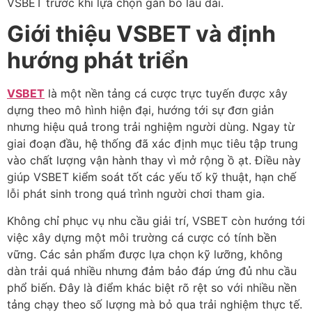
VSBET trước khi lựa chọn gắn bó lâu dài.
Giới thiệu VSBET và định
hướng phát triển
VSBET
là một nền tảng cá cược trực tuyến được xây
dựng theo mô hình hiện đại, hướng tới sự đơn giản
nhưng hiệu quả trong trải nghiệm người dùng. Ngay từ
giai đoạn đầu, hệ thống đã xác định mục tiêu tập trung
vào chất lượng vận hành thay vì mở rộng ồ ạt. Điều này
giúp VSBET kiểm soát tốt các yếu tố kỹ thuật, hạn chế
lỗi phát sinh trong quá trình người chơi tham gia.
Không chỉ phục vụ nhu cầu giải trí, VSBET còn hướng tới
việc xây dựng một môi trường cá cược có tính bền
vững. Các sản phẩm được lựa chọn kỹ lưỡng, không
dàn trải quá nhiều nhưng đảm bảo đáp ứng đủ nhu cầu
phổ biến. Đây là điểm khác biệt rõ rệt so với nhiều nền
tảng chạy theo số lượng mà bỏ qua trải nghiệm thực tế.