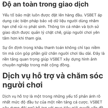
Độ an toàn trong giao dịch
Yếu tố bảo mật luôn được đặt lên hàng đầu. VSBET áp
dụng các biện pháp bảo vệ dữ liệu người dùng nhằm
hạn chế rủi ro phát sinh. Thông tin cá nhân và lịch sử
giao dịch được quản lý chặt chẽ, giúp người chơi yên
tâm hơn khi tham gia.
Sự ổn định trong khâu thanh toán không chỉ tạo niềm
tin mà còn góp phần giữ chân người chơi lâu dài. Đây là
nền tảng quan trọng giúp VSBET xây dựng hình ảnh
chuyên nghiệp trong mắt cộng đồng.
Dịch vụ hỗ trợ và chăm sóc
người chơi
Dịch vụ hỗ trợ là một trong những yếu tố phản ánh rõ
nhất mức độ đầu tư của một nền tảng cá cược. VSBET
xây dựng đội ngũ hỗ trợ với mục tiêu giải quyết vấn đề