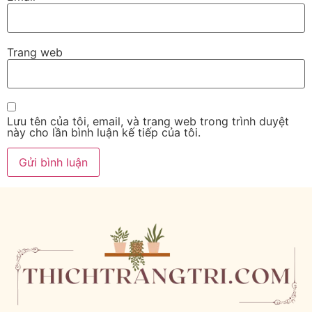
Trang web
Lưu tên của tôi, email, và trang web trong trình duyệt
này cho lần bình luận kế tiếp của tôi.