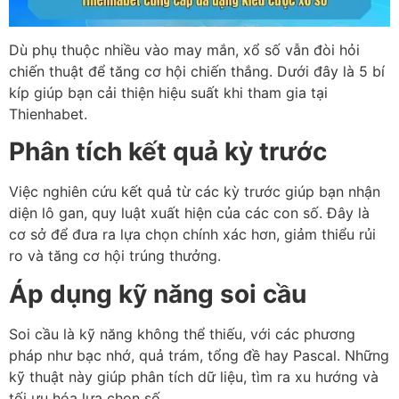
Dù phụ thuộc nhiều vào may mắn, xổ số vẫn đòi hỏi
chiến thuật để tăng cơ hội chiến thắng. Dưới đây là 5 bí
kíp giúp bạn cải thiện hiệu suất khi tham gia tại
Thienhabet.
Phân tích kết quả kỳ trước
Việc nghiên cứu kết quả từ các kỳ trước giúp bạn nhận
diện lô gan, quy luật xuất hiện của các con số. Đây là
cơ sở để đưa ra lựa chọn chính xác hơn, giảm thiểu rủi
ro và tăng cơ hội trúng thưởng.
Áp dụng kỹ năng soi cầu
Soi cầu là kỹ năng không thể thiếu, với các phương
pháp như bạc nhớ, quả trám, tổng đề hay Pascal. Những
kỹ thuật này giúp phân tích dữ liệu, tìm ra xu hướng và
tối ưu hóa lựa chọn số.