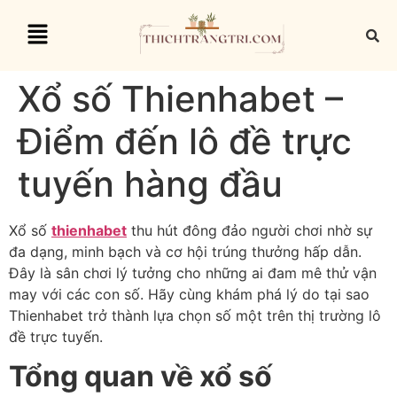
Xổ số Thienhabet –
Điểm đến lô đề trực
tuyến hàng đầu
Xổ số
thienhabet
thu hút đông đảo người chơi nhờ sự
đa dạng, minh bạch và cơ hội trúng thưởng hấp dẫn.
Đây là sân chơi lý tưởng cho những ai đam mê thử vận
may với các con số. Hãy cùng khám phá lý do tại sao
Thienhabet trở thành lựa chọn số một trên thị trường lô
đề trực tuyến.
Tổng quan về xổ số