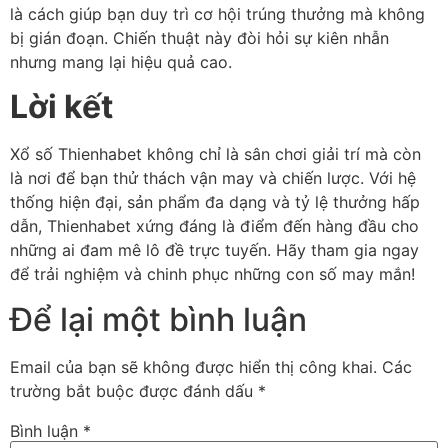
là cách giúp bạn duy trì cơ hội trúng thưởng mà không
bị gián đoạn. Chiến thuật này đòi hỏi sự kiên nhẫn
nhưng mang lại hiệu quả cao.
Lời kết
Xổ số Thienhabet không chỉ là sân chơi giải trí mà còn
là nơi để bạn thử thách vận may và chiến lược. Với hệ
thống hiện đại, sản phẩm đa dạng và tỷ lệ thưởng hấp
dẫn, Thienhabet xứng đáng là điểm đến hàng đầu cho
những ai đam mê lô đề trực tuyến. Hãy tham gia ngay
để trải nghiệm và chinh phục những con số may mắn!
Để lại một bình luận
Email của bạn sẽ không được hiển thị công khai.
Các
trường bắt buộc được đánh dấu
*
Bình luận
*