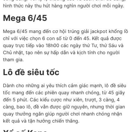
hình thức này thu hút hàng nghìn người chơi mỗi ngày.
Mega 6/45
Mega 6/45 mang đến cơ hội trúng giải jackpot khổng lồ
chỉ với việc chọn 6 con số từ 0 đến 45. Kết quả được
quay trực tiếp vào 18h00 các ngày thứ Tư, thứ Sáu và
Chủ nhật, tạo nên sự hấp dẫn và kịch tính cho người
tham gia.
Lô đề siêu tốc
Dành cho những ai yêu thích cảm giác mạnh, lô đề siêu
tốc mang đến các phiên quay nhanh chóng, từ 45 giây
đến 5 phút. Các kiểu cược như xiên, trượt, 3 càng, 4
càng, bao lô, đề vẫn được giữ nguyên, nhưng thời gian
quay thưởng ngắn giúp người chơi nhanh chóng nhận
kết quả và tận hưởng chiến thắng.