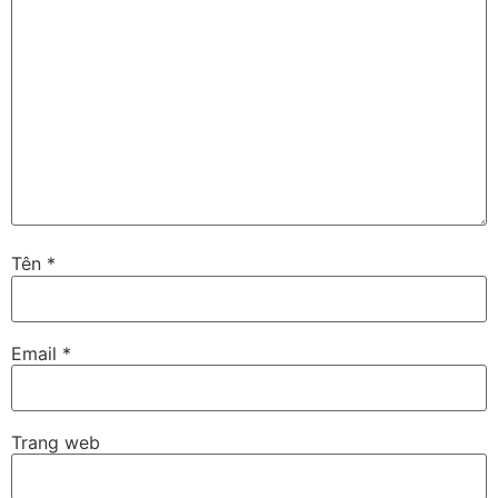
Tên
*
Email
*
Trang web