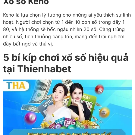
Xổ số Keno
Keno là lựa chọn lý tưởng cho những ai yêu thích sự linh
hoạt. Người chơi chọn từ 1 đến 10 con số trong dãy 1-
80, và hệ thống sẽ bốc ngẫu nhiên 20 số. Càng trùng
nhiều số, tiền thưởng càng lớn, mang đến trải nghiệm
đầy bất ngờ và thú vị.
5 bí kíp chơi xổ số hiệu quả
tại Thienhabet