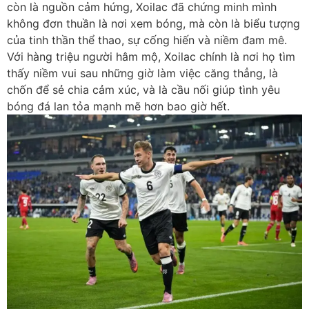
còn là nguồn cảm hứng, Xoilac đã chứng minh mình
không đơn thuần là nơi xem bóng, mà còn là biểu tượng
của tinh thần thể thao, sự cống hiến và niềm đam mê.
Với hàng triệu người hâm mộ, Xoilac chính là nơi họ tìm
thấy niềm vui sau những giờ làm việc căng thẳng, là
chốn để sẻ chia cảm xúc, và là cầu nối giúp tình yêu
bóng đá lan tỏa mạnh mẽ hơn bao giờ hết.