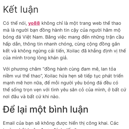
Kết luận
Có thể nói,
yo88
không chỉ là một trang web thể thao
mà là người bạn đồng hành tin cậy của người hâm mộ
bóng đá Việt Nam. Bằng việc mang đến những trận cầu
hấp dẫn, thông tin nhanh chóng, cùng cộng đồng gắn
kết và không ngừng cải tiến, Xoilac đã khẳng định vị thế
của mình trong lòng khán giả.
Với phương châm “đồng hành cùng đam mê, lan tỏa
niềm vui thể thao”, Xoilac hứa hẹn sẽ tiếp tục phát triển
mạnh mẽ hơn nữa, để mỗi người yêu bóng đá đều có
thể sống trọn vẹn với tình yêu sân cỏ của mình, ở bất cứ
nơi đâu và bất cứ khi nào.
Để lại một bình luận
Email của bạn sẽ không được hiển thị công khai.
Các