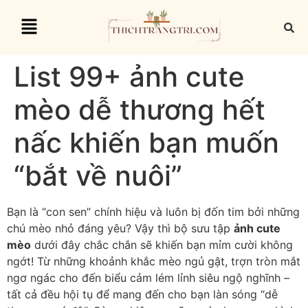
List 99+ ảnh cute
mèo dễ thương hết
nấc khiến bạn muốn
“bắt về nuôi”
Bạn là “con sen” chính hiệu và luôn bị đốn tim bởi những
chú mèo nhỏ đáng yêu? Vậy thì bộ sưu tập
ảnh cute
mèo
dưới đây chắc chắn sẽ khiến bạn mỉm cười không
ngớt! Từ những khoảnh khắc mèo ngủ gật, trợn tròn mắt
ngơ ngác cho đến biểu cảm lém lỉnh siêu ngộ nghĩnh –
tất cả đều hội tụ để mang đến cho bạn làn sóng “dễ