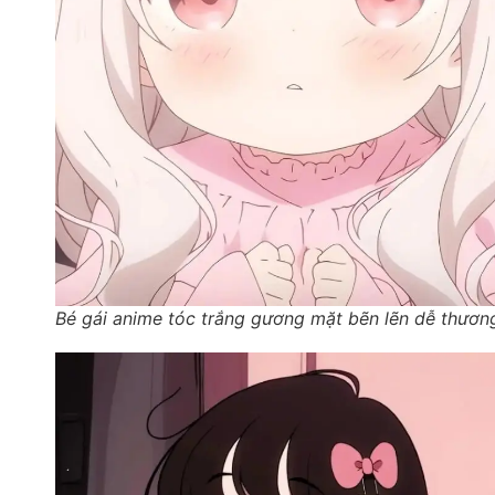
Bé gái anime tóc trắng gương mặt bẽn lẽn dễ thươn